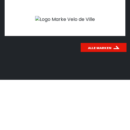
ALLE MARKEN
WICHTIGES THEMA: CO
2
Wusstest du schon, wie effektiv das
Fahrradfahren für unsere Umwelt ist?
Mit unserem CO
-Rechner kannst du einfach und