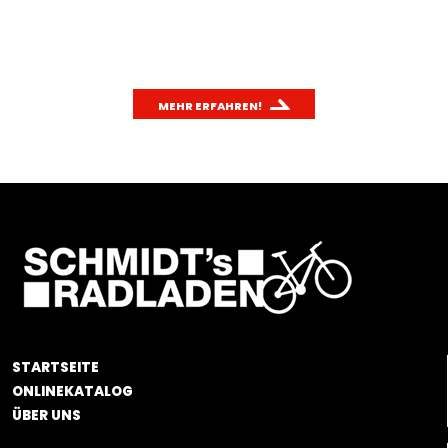
2
schnell den CO
-Ausstoß deines Autos berechnen
2
und mit dem Fahrradfahren vergleichen.
MEHR ERFAHREN!
STARTSEITE
ONLINEKATALOG
ÜBER UNS